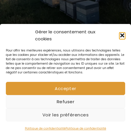
Gérer le consentement aux
GAEC La Ruche Monnier, La Bartassa, 34800 Lieuran
cookies
Cabrières, Occitanie, France
Pour offrir les meilleures expériences, nous utilisons des technologies telles
que les cookies pour stocker et/ou accéder aux informations des appareils. Le
fait de consentir à ces technologies nous permettra de traiter des données
telles que le comportement de navigation ou les ID uniques sur ce site. Le fait
© GAEC La Ruche Monnier
de ne pas consentir ou de retirer son consentement peut avoir un effet
négatif sur certaines caractéristiques et fonctions.
Accepter
Mentions légales
Politique de confidentialité
Refuser
CGV
Voir les préférences
Politique de confidentialité
Politique de confidentialité