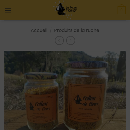
Skip
to
0
content
Accueil
/
Produits de la ruche