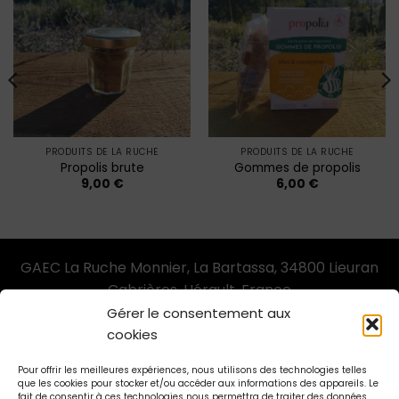
PRODUITS DE LA RUCHE
PRODUITS DE LA RUCHE
Propolis brute
Gommes de propolis
9,00
€
6,00
€
GAEC La Ruche Monnier, La Bartassa, 34800 Lieuran
Cabrières, Hérault, France
Gérer le consentement aux
cookies
© GAEC La Ruche Monnier
Pour offrir les meilleures expériences, nous utilisons des technologies telles
que les cookies pour stocker et/ou accéder aux informations des appareils. Le
fait de consentir à ces technologies nous permettra de traiter des données