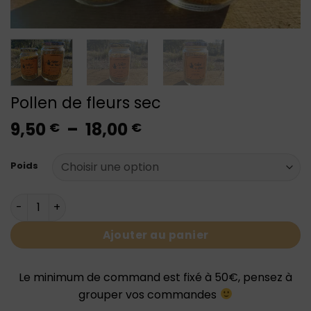
Pollen de fleurs sec
Plage
9,50
–
18,00
€
€
de
prix :
Poids
9,50 €
à
quantité de Pollen de fleurs sec
18,00 €
Ajouter au panier
Le minimum de command est fixé à 50€, pensez à
grouper vos commandes