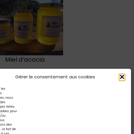
Miel d’acacia
Plage
6,00
€
–
19,00
€
de
Choix des options
Gérer le consentement aux cookies
prix :
6,00 €
r les
es
à
ces, nous
19,00 €
 des
ies telles
ookies pour
t/ou
aux
ions des
Canicule
 Le fait de
 à ces