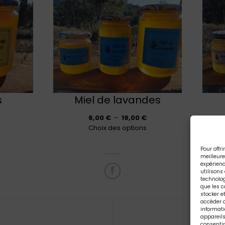
s
Miel de lavandes
Plage
Plage
6,00
€
–
19,00
€
de
de
Choix des options
rix :
prix :
7,00 €
6,00 €
Pour offri
meilleur
à
à
expérien
13,00 €
19,00 €
utilisons
technolog
que les c
stocker e
accéder 
informat
appareils.
consentir