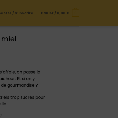
ecter / S’inscrire
Panier /
0,00
€
0
 miel
affole, on passe la
îcheur. Et si on y
e de gourmandise ?
triels trop sucrés pour
lle.
 ?